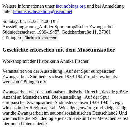
Weitere Informationen unter
fact.noblogs.org
und bei Anmeldung
unter
feministische.aktion@riseup.net
Sonntag, 04.12.22, 14:00 Uhr
Ausstellungs­raum „Auf der Spur europäischer Zwangs­arbeit.
Südnieder­sachsen 1939-1945", Godehard­straße 11, 37081
Göttingen
Direktlink kopieren
Geschichte erforschen mit dem Museums­koffer
Workshop mit der Historikerin Annika Fischer
Veranstaltet von der Ausstellung „Auf der Spur europäischer
Zwangs­arbeit. Südnieder­sachsen 1939-1945" und Geschichts­
werkstatt Göttingen e.V.
Zwangs­arbeit war das national­sozialistische Unrecht, das die größte
Anzahl an Menschen traf. Die Ausstellung „Auf der Spur
europäischer Zwangs­arbeit. Süd­nieder­sachsen 1939-1945“ zeigt,
wie das in der Region aussah. Wie allgegen­wärtig und viel­gestaltig
war die Zwangs­arbeit im national­sozialistischen Deutschland? Und
wie machte die NS-Ideologie je nach Herkunft der Menschen selbst
hier noch Unterschiede?