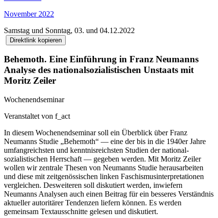
November 2022
Samstag und Sonntag, 03. und 04.12.2022
Direktlink kopieren
Behemoth. Eine Einführung in Franz Neumanns
Analyse des national­sozialistischen Unstaats mit
Moritz Zeiler
Wochenend­seminar
Veranstaltet von f_act
In diesem Wochenend­seminar soll ein Überblick über Franz
Neumanns Studie „Behemoth“ — eine der bis in die 1940er Jahre
umfangreichsten und kenntnis­reichsten Studien der national­
sozialistischen Herrschaft — gegeben werden. Mit Moritz Zeiler
wollen wir zentrale Thesen von Neumanns Studie heraus­arbeiten
und diese mit zeit­genössischen linken Faschismus­interpretationen
vergleichen. Desweiteren soll diskutiert werden, inwiefern
Neumanns Analysen auch einen Beitrag für ein besseres Verständnis
aktueller autoritärer Tendenzen liefern können. Es werden
gemeinsam Text­ausschnitte gelesen und diskutiert.