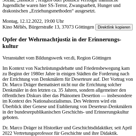
Jugendliche waren hier SS-Terror, Zwangs­arbeit, Hunger und
drakonischen „Erziehungs­methoden“ ausgesetzt.
Montag, 12.12.2022, 19:00 Uhr
Kino Méliès, Bürgerstraße 13, 37073 Göttingen
Direktlink kopieren
Opfer der Wehrmacht­justiz in der Erinnerungs­
kultur
Veranstaltet vom Bildungs­werk ver.di, Region Göttingen
Im Kontext von Nachrüstungsdebatte und Friedensbewegung kam
zu Beginn der 1980er Jahre in einigen Städten die Forderung nach
der Errichtung von Denkmälern für Deserteure auf. Der Vortrag von
Dr. Marco Dräger thematisiert nicht nur die Errichtung solcher
Denkmäler in den letzten ca. 35 Jahren, sondern all­gemeiner den
öffentlichen Diskurs über das Phänomen Desertion — insbesondere
im Kontext des National­sozialismus. Des Weiteren wird ein
Überblick über Genese und Etablierung von Deserteur-Denkmälern
in der bundes­republik­anischen Geschichts- und Erinnerungs­kultur
geboten.
Dr. Marco Dräger ist Historiker und Geschichts­didaktiker, seit April
2022 Vertretungs­professor für Geschichte und ihre Didaktik.