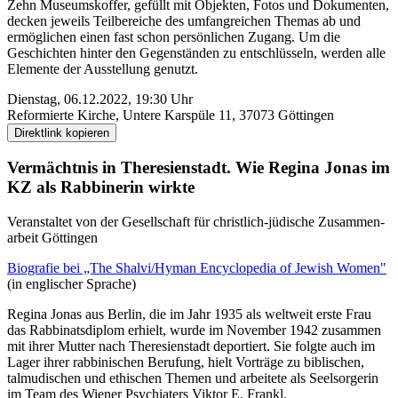
Zehn Museums­koffer, gefüllt mit Objekten, Fotos und Dokumenten,
decken jeweils Teil­bereiche des umfangreichen Themas ab und
ermöglichen einen fast schon persönlichen Zugang. Um die
Geschichten hinter den Gegen­ständen zu entschlüsseln, werden alle
Elemente der Ausstellung genutzt.
Dienstag, 06.12.2022, 19:30 Uhr
Reformierte Kirche, Untere Karspüle 11, 37073 Göttingen
Direktlink kopieren
Vermächtnis in Theresien­stadt. Wie Regina Jonas im
KZ als Rabbinerin wirkte
Veranstaltet von der Gesell­schaft für christlich-jüdische Zusammen­
arbeit Göttingen
Biografie bei „The Shalvi/Hyman Encyclopedia of Jewish Women"
(in englischer Sprache)
Regina Jonas aus Berlin, die im Jahr 1935 als weltweit erste Frau
das Rabbinats­diplom erhielt, wurde im November 1942 zusammen
mit ihrer Mutter nach Theresien­stadt deportiert. Sie folgte auch im
Lager ihrer rabbinischen Berufung, hielt Vorträge zu biblischen,
talmudischen und ethischen Themen und arbeitete als Seel­sorgerin
im Team des Wiener Psychiaters Viktor E. Frankl.