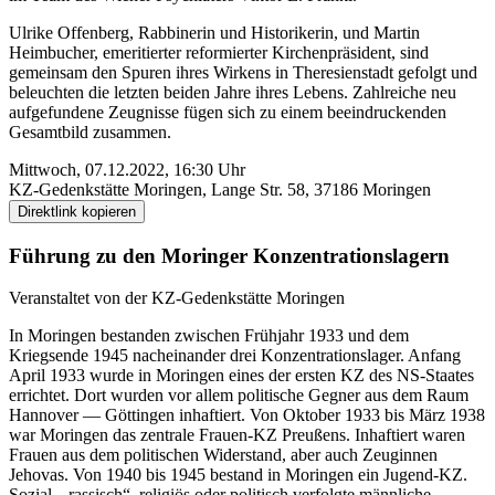
Ulrike Offenberg, Rabbinerin und Historikerin, und Martin
Heimbucher, emeritierter reformierter Kirchen­präsident, sind
gemeinsam den Spuren ihres Wirkens in Theresien­stadt gefolgt und
beleuchten die letzten beiden Jahre ihres Lebens. Zahlreiche neu
aufgefundene Zeugnisse fügen sich zu einem beeindruckenden
Gesamt­bild zusammen.
Mittwoch, 07.12.2022, 16:30 Uhr
KZ-Gedenk­stätte Moringen, Lange Str. 58, 37186 Moringen
Direktlink kopieren
Führung zu den Moringer Konzentrations­lagern
Veranstaltet von der KZ-Gedenk­stätte Moringen
In Moringen bestanden zwischen Frühjahr 1933 und dem
Kriegsende 1945 nacheinander drei Konzentrations­lager. Anfang
April 1933 wurde in Moringen eines der ersten KZ des NS-Staates
errichtet. Dort wurden vor allem politische Gegner aus dem Raum
Hannover — Göttingen inhaftiert. Von Oktober 1933 bis März 1938
war Moringen das zentrale Frauen-KZ Preußens. Inhaftiert waren
Frauen aus dem politischen Widerstand, aber auch Zeuginnen
Jehovas. Von 1940 bis 1945 bestand in Moringen ein Jugend-KZ.
Sozial, „rassisch“, religiös oder politisch verfolgte männliche