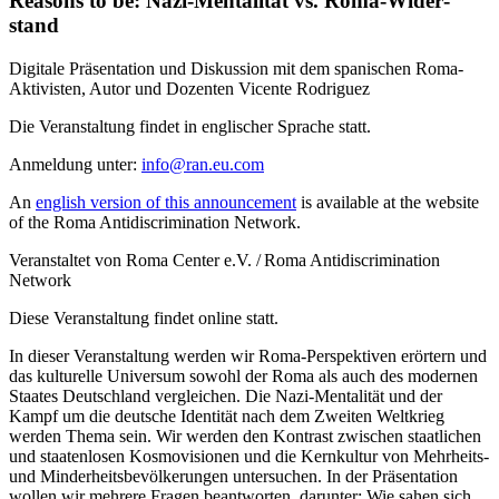
Reasons to be: Nazi-Mentalität vs. Roma-Wider­
stand
Digitale Präsentation und Diskussion mit dem spanischen Roma-
Aktivisten, Autor und Dozenten Vicente Rodriguez
Die Veranstaltung findet in englischer Sprache statt.
Anmeldung unter:
info@ran.eu.com
An
english version of this announcement
is available at the website
of the Roma Antidiscrimination Network.
Veranstaltet von Roma Center e.V. / Roma Antidiscrimination
Network
Diese Veranstaltung findet online statt.
In dieser Veranstaltung werden wir Roma-Perspektiven erörtern und
das kulturelle Universum sowohl der Roma als auch des modernen
Staates Deutschland vergleichen. Die Nazi-Mentalität und der
Kampf um die deutsche Identität nach dem Zweiten Welt­krieg
werden Thema sein. Wir werden den Kontrast zwischen staatlichen
und staaten­losen Kosmo­visionen und die Kern­kultur von Mehrheits-
und Minder­heits­bevölkerungen untersuchen. In der Präsentation
wollen wir mehrere Fragen beantworten, darunter: Wie sahen sich