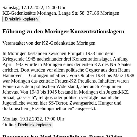
Samstag, 17.12.2022, 15:00 Uhr
KZ-Gedenk­stätte Moringen, Lange Str. 58, 37186 Moringen
Direktlink kopieren
Führung zu den Moringer Konzentrations­lagern
Veranstaltet von der KZ-Gedenk­stätte Moringen
In Moringen bestanden zwischen Frühjahr 1933 und dem
Kriegsende 1945 nacheinander drei Konzentrations­lager. Anfang
April 1933 wurde in Moringen eines der ersten KZ des NS-Staates
errichtet. Dort wurden vor allem politische Gegner aus dem Raum
Hannover — Göttingen inhaftiert. Von Oktober 1933 bis März 1938
war Moringen das zentrale Frauen-KZ Preußens. Inhaftiert waren
Frauen aus dem politischen Widerstand, aber auch Zeuginnen
Jehovas. Von 1940 bis 1945 bestand in Moringen ein Jugend-KZ.
Sozial, „rassisch“, religiös oder politisch verfolgte männliche
Jugendliche waren hier SS-Terror, Zwangs­arbeit, Hunger und
drakonischen „Erziehungs­methoden“ ausgesetzt.
Montag, 19.12.2022, 17:00 Uhr
Online
Direktlink kopieren