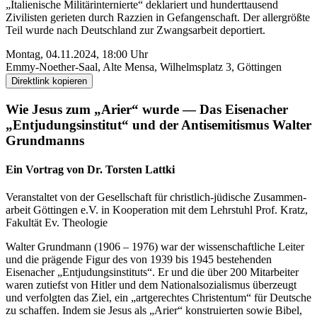
„Italienische Militär­internierte“ deklariert und hundert­tausend
Zivilisten gerieten durch Razzien in Gefangen­schaft. Der allergrößte
Teil wurde nach Deutschland zur Zwangs­arbeit deportiert.
Montag, 04.11.2024, 18:00 Uhr
Emmy-Noether-Saal, Alte Mensa, Wilhelms­platz 3, Göttingen
Direktlink kopieren
Wie Jesus zum „Arier“ wurde — Das Eisenacher
„Ent­judungs­institut“ und der Antisemitismus Walter
Grundmanns
Ein Vortrag von Dr. Torsten Lattki
Veranstaltet von der Gesellschaft für christlich-jüdische Zusammen­
arbeit Göttingen e.V. in Kooperation mit dem Lehrstuhl Prof. Kratz,
Fakultät Ev. Theologie
Walter Grundmann (1906 – 1976) war der wissen­­schaftliche Leiter
und die prägende Figur des von 1939 bis 1945 bestehenden
Eisenacher „Ent­judungs­instituts“. Er und die über 200 Mitarbeiter
waren zutiefst von Hitler und dem National­sozialismus überzeugt
und verfolgten das Ziel, ein „artgerechtes Christen­tum“ für Deutsche
zu schaffen. Indem sie Jesus als „Arier“ konstruierten sowie Bibel,