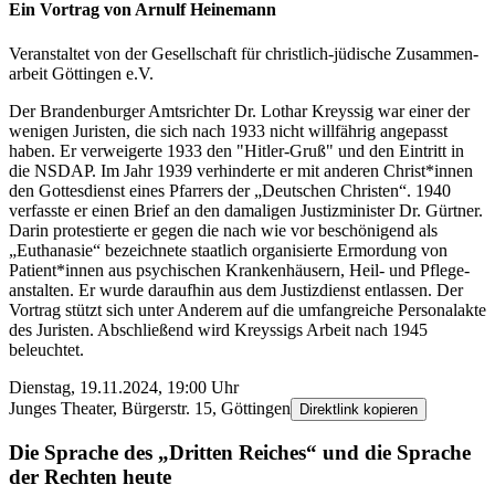
Ein Vortrag von Arnulf Heinemann
Veranstaltet von der Gesellschaft für christlich-jüdische Zusammen­
arbeit Göttingen e.V.
Der Brandenburger Amts­richter Dr. Lothar Kreyssig war einer der
wenigen Juristen, die sich nach 1933 nicht will­fährig angepasst
haben. Er verweigerte 1933 den "Hitler-Gruß" und den Eintritt in
die NSDAP. Im Jahr 1939 verhinderte er mit anderen Christ*­innen
den Gottes­dienst eines Pfarrers der „Deutschen Christen“. 1940
verfasste er einen Brief an den damaligen Justiz­minister Dr. Gürtner.
Darin protestierte er gegen die nach wie vor beschönigend als
„Euthanasie“ bezeichnete staatlich organisierte Ermordung von
Patient*­innen aus psychischen Kranken­häusern, Heil- und Pflege­
anstalten. Er wurde darauf­hin aus dem Justiz­dienst entlassen. Der
Vortrag stützt sich unter Anderem auf die umfangreiche Personal­akte
des Juristen. Abschließend wird Kreyssigs Arbeit nach 1945
beleuchtet.
Dienstag, 19.11.2024, 19:00 Uhr
Junges Theater, Bürgerstr. 15, Göttingen
Direktlink kopieren
Die Sprache des „Dritten Reiches“ und die Sprache
der Rechten heute