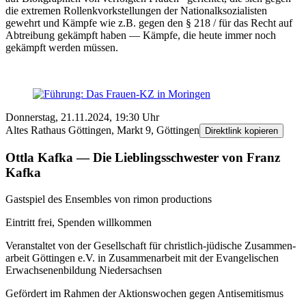
die extremen Rollenk­vork­stellungen der Nationalk­sozialisten
gewehrt und Kämpfe wie z.B. gegen den § 218 / für das Recht auf
Abtreibung gekämpft haben — Kämpfe, die heute immer noch
gekämpft werden müssen.
Donnerstag, 21.11.2024, 19:30 Uhr
Altes Rathaus Göttingen, Markt 9, Göttingen
Direktlink kopieren
Ottla Kafka — Die Lieblings­schwester von Franz
Kafka
Gast­spiel des Ensembles von rimon productions
Eintritt frei, Spenden willkommen
Veranstaltet von der Gesellschaft für christlich-jüdische Zusammen­
arbeit Göttingen e.V. in Zusammen­arbeit mit der Evange­lischen
Erwachsenen­bildung Nieder­sachsen
Gefördert im Rahmen der Aktions­wochen gegen Anti­semitismus