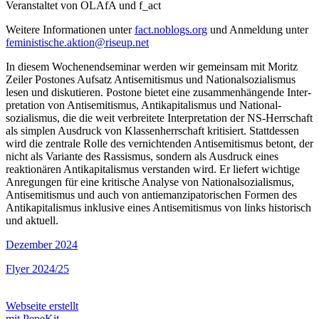
Veranstaltet von OLAfA und f_act
Weitere Informationen unter
fact.noblogs.org
und Anmeldung unter
feministische.aktion@riseup.net
In diesem Wochenend­seminar werden wir gemeinsam mit Moritz
Zeiler Postones Aufsatz Anti­semitismus und National­sozialismus
lesen und diskutieren. Postone bietet eine zusammen­hängende Inter­
pretation von Anti­semitismus, Anti­kapitalismus und National­
sozialismus, die die weit verbreitete Inter­pretation der NS-Herrschaft
als simplen Ausdruck von Klassen­herrschaft kritisiert. Statt­dessen
wird die zentrale Rolle des vernichtenden Anti­semitismus betont, der
nicht als Variante des Rassismus, sondern als Ausdruck eines
reaktionären Anti­kapitalismus verstanden wird. Er liefert wichtige
Anregungen für eine kritische Analyse von National­sozialismus,
Anti­semitismus und auch von anti­emanzipatorischen Formen des
Anti­kapitalismus inklusive eines Anti­semitismus von links historisch
und aktuell.
Dezember 2024
Flyer 2024/25
Webseite erstellt
mit PepeKit