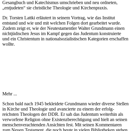
Gesan­g­buch und Katechismus umschrieben und neu ordneten,
„entjudeten“ sie christliche Theologie und Kirchen­praxis.
Dr. Torsten Lattki erläutert in seinem Vortrag, wie das Institut
entstand und wie und mit welchen Folgen dort gearbeitet wurde.
Zudem zeigt er, wie der Neu­testamentler Walter Grund­mann einen
nicht­jüdischen Jesus im Kampf gegen das Juden­tum konstruierte
und ein Christentum in national­sozialistischen Kategorien erschaffen
wollte.
Mehr ...
Schon bald nach 1945 bekleidete Grund­mann wieder diverse Stellen
in Kirche und Theologie und avancierte zu einem der erfolg­
reichsten Theo­logen der DDR. Er sah das Juden­tum weiter­hin als
verworfene Religion ohne Existenz­berechtigung und hielt an seinen
menschen­verachtenden Ansichten fest. Mit seinen Kommen­taren
zum Neuen Testament, die noch heute in vielen Biblio­theken stehen,