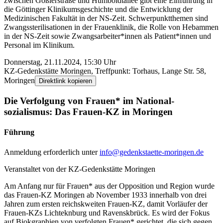
zwischen Goßler­straße und Humboldt­allee gibt eine Einführung in
die Göttinger Klinikums­geschichte und die Entwicklung der
Medizinischen Fakultät in der NS-Zeit. Schwer­punkt­themen sind
Zwangs­sterilisationen in der Frauen­klinik, die Rolle von Hebammen
in der NS-Zeit sowie Zwangs­arbeiter*innen als Patient*­innen und
Personal im Klinikum.
Donnerstag, 21.11.2024, 15:30 Uhr
KZ-Gedenk­stätte Moringen, Treffpunkt: Torhaus, Lange Str. 58,
Moringen
Direktlink kopieren
Die Verfolgung von Frauen* im National­
sozialismus: Das Frauen-KZ in Moringen
Führung
Anmeldung erforderlich unter
info@gedenkstaette-moringen.de
Veranstaltet von der KZ-Gedenk­­stätte Moringen
Am Anfang nur für Frauen* aus der Opposition und Region wurde
das Frauen-KZ Moringen ab November 1933 innerhalb von drei
Jahren zum ersten reichsk­weiten Frauen-KZ, damit Vorläufer der
Frauen-KZs Lichtek­nburg und Ravensk­brück. Es wird der Fokus
auf Biok­graphien von verfolgten Frauen* gerichtet, die sich gegen