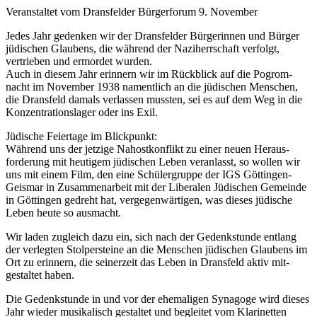
Veranstaltet vom Drans­felder Bürger­­forum 9. November
Jedes Jahr gedenken wir der Drans­felder Bürgerinnen und Bürger
jüdischen Glaubens, die während der Nazi­herrschaft verfolgt,
vertrieben und ermordet wurden.
Auch in diesem Jahr erinnern wir im Rück­blick auf die Pogrom­
nacht im November 1938 namentlich an die jüdischen Menschen,
die Drans­feld damals verlassen mussten, sei es auf dem Weg in die
Konzentrations­lager oder ins Exil.
Jüdische Feier­tage im Blick­punkt:
Während uns der jetzige Nahost­konflikt zu einer neuen Heraus­
forderung mit heutigem jüdischen Leben veranlasst, so wollen wir
uns mit einem Film, den eine Schüler­gruppe der IGS Göttingen-
Geismar in Zusammen­arbeit mit der Liberalen Jüdischen Gemeinde
in Göttingen gedreht hat, vergegen­wärtigen, was dieses jüdische
Leben heute so ausmacht.
Wir laden zugleich dazu ein, sich nach der Gedenk­stunde entlang
der verlegten Stolper­steine an die Menschen jüdischen Glaubens im
Ort zu erinnern, die seiner­zeit das Leben in Dransfeld aktiv mit­
gestaltet haben.
Die Gedenkstunde in und vor der ehe­maligen Synagoge wird dieses
Jahr wieder musikalisch gestaltet und begleitet vom Klarinetten