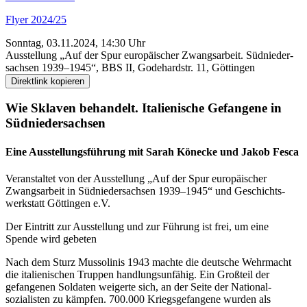
Flyer 2024/25
Sonntag, 03.11.2024, 14:30 Uhr
Ausstellung „Auf der Spur euro­päischer Zwangs­­arbeit. Süd­­nieder­­
sachsen 1939–1945“, BBS II, Godehard­str. 11, Göttingen
Direktlink kopieren
Wie Sklaven behandelt. Italienische Gefangene in
Süd­nieder­sachsen
Eine Ausstellungs­führung mit Sarah Könecke und Jakob Fesca
Veranstaltet von der Ausstellung „Auf der Spur euro­päischer
Zwangs­­arbeit in Süd­­nieder­­sachsen 1939–1945“ und Geschicht­s­
werkstatt Göttingen e.V.
Der Eintritt zur Ausstellung und zur Führung ist frei, um eine
Spende wird gebeten
Nach dem Sturz Mussolinis 1943 machte die deutsche Wehrmacht
die italienischen Truppen handlungs­unfähig. Ein Großteil der
gefangenen Soldaten weigerte sich, an der Seite der National­
sozialisten zu kämpfen. 700.000 Kriegs­gefangene wurden als