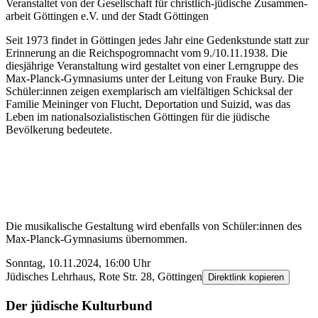
Veranstaltet von der Gesellschaft für christlich-jüdische Zusammen­
arbeit Göttingen e.V. und der Stadt Göttingen
Seit 1973 findet in Göttingen jedes Jahr eine Gedenk­stunde statt zur
Erinnerung an die Reichs­pogrom­nacht vom 9./10.11.1938. Die
diesjährige Veranstaltung wird gestaltet von einer Lern­gruppe des
Max-Planck-Gymnasiums unter der Leitung von Frauke Bury. Die
Schüler:innen zeigen exemplarisch am viel­fältigen Schicksal der
Familie Meininger von Flucht, Deportation und Suizid, was das
Leben im national­sozialistischen Göttingen für die jüdische
Bevölkerung bedeutete.
Die musikalische Gestaltung wird ebenfalls von Schüler:innen des
Max-Planck-Gymnasiums über­nommen.
Sonntag, 10.11.2024, 16:00 Uhr
Jüdisches Lehrhaus, Rote Str. 28, Göttingen
Direktlink kopieren
Der jüdische Kultur­bund