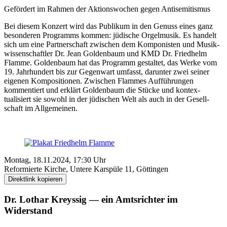
Gefördert im Rahmen der Aktions­wochen gegen Anti­semitismus
Bei diesem Konzert wird das Publikum in den Genuss eines ganz
besonderen Programms kommen: jüdische Orgel­musik. Es handelt
sich um eine Partner­schaft zwischen dem Komponisten und Musik­
wissenschaftler Dr. Jean Golden­baum und KMD Dr. Friedhelm
Flamme. Golden­baum hat das Programm gestaltet, das Werke vom
19. Jahr­hundert bis zur Gegen­wart umfasst, darunter zwei seiner
eigenen Kompositionen. Zwischen Flammes Auf­führungen
kommentiert und erklärt Golden­baum die Stücke und kontex­
tualisiert sie sowohl in der jüdischen Welt als auch in der Gesell­
schaft im All­gemeinen.
Montag, 18.11.2024, 17:30 Uhr
Reformierte Kirche, Untere Karspüle 11, Göttingen
Direktlink kopieren
Dr. Lothar Kreyssig — ein Amtsrichter im
Widerstand