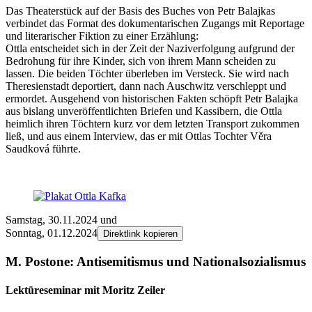
Das Theaterstück auf der Basis des Buches von Petr Balajkas
verbindet das Format des dokumen­­tarischen Zugangs mit Reportage
und lite­rarischer Fiktion zu einer Erzählung:
Ottla entscheidet sich in der Zeit der Nazi­verfolgung aufgrund der
Bedrohung für ihre Kinder, sich von ihrem Mann scheiden zu
lassen. Die beiden Töchter über­leben im Versteck. Sie wird nach
Theresien­stadt deportiert, dann nach Auschwitz verschleppt und
ermordet. Ausgehend von historischen Fakten schöpft Petr Balajka
aus bislang unveröffent­lichten Briefen und Kassibern, die Ottla
heimlich ihren Töchtern kurz vor dem letzten Transport zukommen
ließ, und aus einem Interview, das er mit Ottlas Tochter Věra
Saudková führte.
Samstag, 30.11.2024 und
Sonntag, 01.12.2024
Direktlink kopieren
M. Postone: Anti­semitismus und National­sozialismus
Lektüreseminar mit Moritz Zeiler