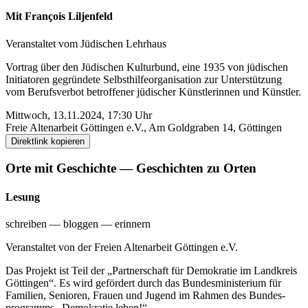
Mit François Liljenfeld
Veranstaltet vom Jüdischen Lehr­haus
Vortrag über den Jüdischen Kultur­bund, eine 1935 von jüdischen
Initiatoren gegründete Selbst­hilfe­organisation zur Unter­stützung
vom Berufs­verbot betroffener jüdischer Künstlerinnen und Künstler.
Mittwoch, 13.11.2024, 17:30 Uhr
Freie Alten­arbeit Göttingen e.V., Am Gold­graben 14, Göttingen
Direktlink kopieren
Orte mit Geschichte — Geschichten zu Orten
Lesung
schreiben — bloggen — erinnern
Veranstaltet von der Freien Alten­arbeit Göttingen e.V.
Das Projekt ist Teil der „Partner­schaft für Demokratie im Land­kreis
Göttingen“. Es wird gefördert durch das Bundes­ministerium für
Familien, Senioren, Frauen und Jugend im Rahmen des Bundes­
programms „Demokratie leben!“.