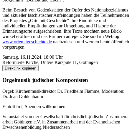
Beim Besuch von Gedenkstätten der Opfer des National­sozialismus
und aktueller faschistischer Anfeindungen haben die Teil­nehmenden
des Projektes „Orte mit Geschichte“ ihre Eindrücke und
individuellen Empfindungen zur Umgebung und Historie der
Erinnerungs­orte aufgeschrieben. Ihre Texte möchten neue Blick­
winkel eröffnen und das Erinnern anregen. Sie sind im Weblog
www.ortemitgeschichte.de
nach­zulesen und werden heute öffentlich
vorgetragen.
Samstag, 16.11.2024, 18:00 Uhr
Reformierte Kirche, Untere Karspüle 11, Göttingen
Direktlink kopieren
Orgelmusik jüdischer Komponisten
Orgel: Kirchenmusik­direktor Dr. Fried­helm Flamme, Moderation:
Dr. Jean Golden­baum
Eintritt frei, Spenden will­kommen
Veranstaltet von der Gesellschaft für christlich-jüdische Zusammen­
arbeit Göttingen e.V. in Zusammen­arbeit mit der Evange­lischen
Erwachsenen­bildung Nieder­sachsen