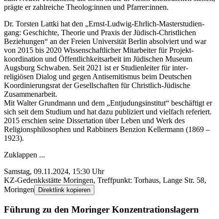
prägte er zahlreiche Theo­log:­innen und Pfarrer:­innen.
Dr. Torsten Lattki hat den „Ernst-Ludwig-Ehrlich-Master­studien­
gang: Geschichte, Theorie und Praxis der Jüdisch-Christ­lichen
Beziehungen“ an der Freien Universität Berlin absolviert und war
von 2015 bis 2020 Wissen­schaftlicher Mitarbeiter für Projekt­
koordination und Öffentlich­keit­sarbeit im Jüdischen Museum
Augsburg Schwaben. Seit 2021 ist er Studien­leiter für inter­
religiösen Dialog und gegen Anti­semi­tismus beim Deutschen
Koordinierungs­rat der Gesell­schaften für Christlich-Jüdische
Zusammen­arbeit.
Mit Walter Grund­mann und dem „Entjudung­sinstitut“ beschäftigt er
sich seit dem Studium und hat dazu publiziert und vielfach referiert.
2015 erschien seine Dissertation über Leben und Werk des
Religions­philo­sophen und Rabbiners Benzion Keller­mann (1869 –
1923).
Zuklappen ...
Samstag, 09.11.2024, 15:30 Uhr
KZ-Gedenkk­stätte Moringen, Treffpunkt: Torhaus, Lange Str. 58,
Moringen
Direktlink kopieren
Führung zu den Moringer Konzentrations­lagern